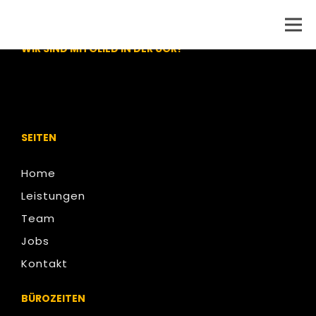
WEITERE BAU- UND HANDWERK PROFIS GESUCHT?
WIR SIND MITGLIED IN DER UGR!
SEITEN
Home
Leistungen
Team
Jobs
Kontakt
BÜROZEITEN