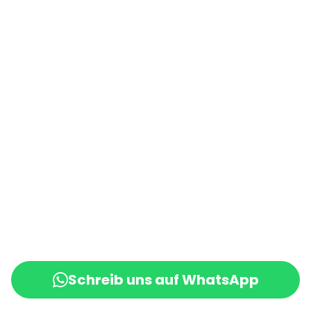
Besteht nach dem Abschluss eines
kostenpflichtigen Vertrags eine
Verpflichtung, uns Ihre Zahlungsdaten
(z. B. Kontonummer bei
Einzugsermächtigung) zu übermitteln,
werden diese Daten zur
Zahlungsabwicklung benötigt.
Der Zahlungsverkehr über die
gängigen Zahlungsmittel
(Visa/MasterCard,
Lastschriftverfahren) erfolgt
ausschließlich über eine
verschlüsselte SSL- bzw. TLS-
Verbindung. Eine verschlüsselte
Schreib uns auf WhatsApp
Verbindung erkennen Sie daran, dass
die Adresszeile des Browsers von