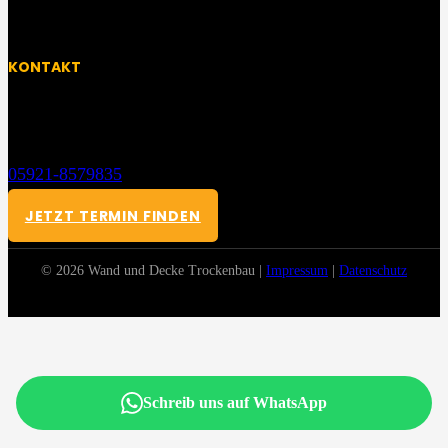
14:00 Uhr – 17:30 Uhr
KONTAKT
NORDHORN
Heinrich Hertz Str. 18, 48531 Nordhorn
05921-8579835
kontakt@wandunddecke-trockenbau.de
JETZT TERMIN FINDEN
© 2026 Wand und Decke Trockenbau |
Impressum
|
Datenschutz
Schreib uns auf WhatsApp