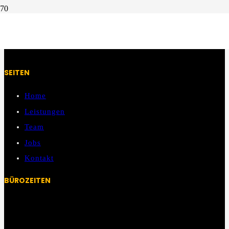
WEITERE BAU- UND HANDWERK PROFIS GESUCHT? WIR SIND
MITGLIED IN DER UGR!
SEITEN
Home
Leistungen
Team
Jobs
Kontakt
BÜROZEITEN
Mo – Fr:
08:00 Uhr – 13:00 Uhr
13:00 Uhr – 14:00 Uhr Mittagspause