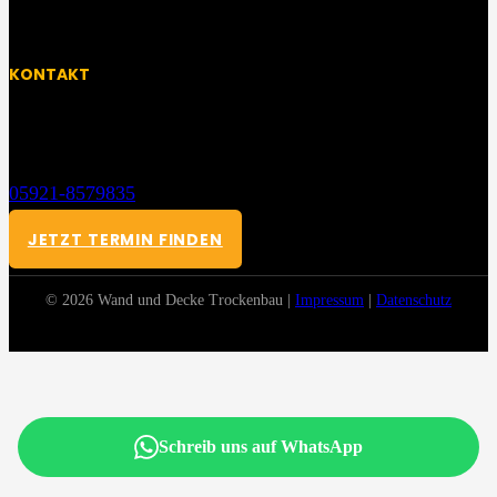
14:00 Uhr – 17:30 Uhr
KONTAKT
NORDHORN
Heinrich Hertz Str. 18, 48531 Nordhorn
05921-8579835
kontakt@wandunddecke-trockenbau.de
JETZT TERMIN FINDEN
© 2026 Wand und Decke Trockenbau |
Impressum
|
Datenschutz
Schreib uns auf WhatsApp