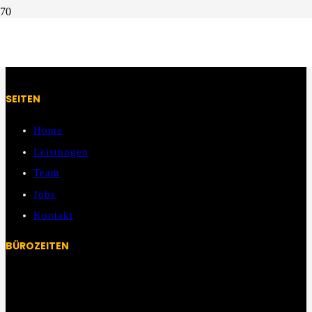
WEITERE BAU- UND HANDWERK PROFIS GESUCHT? WIR SIND
MITGLIED IN DER UGR!
SEITEN
Home
Leistungen
Team
Jobs
Kontakt
BÜROZEITEN
Mo – Fr:
08:00 Uhr – 13:00 Uhr
13:00 Uhr – 14:00 Uhr Mittagspause