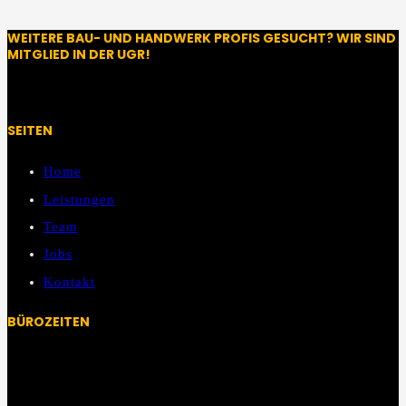
WEITERE BAU- UND HANDWERK PROFIS GESUCHT? WIR SIND
MITGLIED IN DER UGR!
SEITEN
Home
Leistungen
Team
Jobs
Kontakt
BÜROZEITEN
Mo – Fr:
08:00 Uhr – 13:00 Uhr