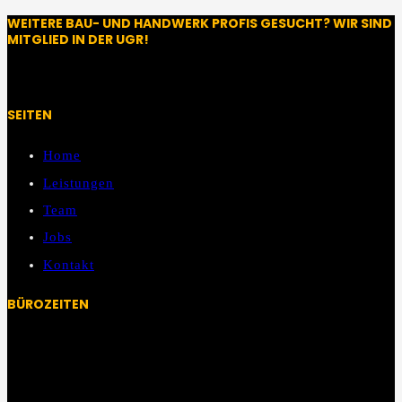
WEITERE BAU- UND HANDWERK PROFIS GESUCHT? WIR SIND
MITGLIED IN DER UGR!
SEITEN
Home
Leistungen
Team
Jobs
Kontakt
BÜROZEITEN
Mo – Fr:
08:00 Uhr – 13:00 Uhr
13:00 Uhr – 14:00 Uhr Mittagspause