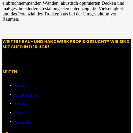
einbruchhemmenden Wänden, akustisch optimierten Decken und
maßgeschneiderten Gestaltungselementen zeigt die Vielseitigkeit
und das Potenzial des Trockenbaus bei der Umgestaltung von
Räumen.
WEITERE BAU- UND HANDWERK PROFIS GESUCHT? WIR SIND
MITGLIED IN DER UGR!
SEITEN
Home
Leistungen
Team
Jobs
Kontakt